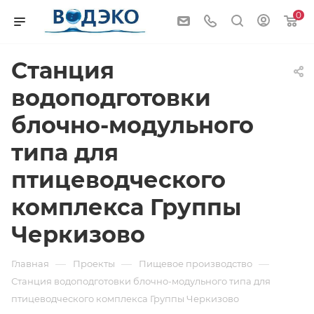
0
Станция
водоподготовки
блочно-модульного
типа для
птицеводческого
комплекса Группы
Черкизово
—
—
—
Главная
Проекты
Пищевое производство
Станция водоподготовки блочно-модульного типа для
птицеводческого комплекса Группы Черкизово