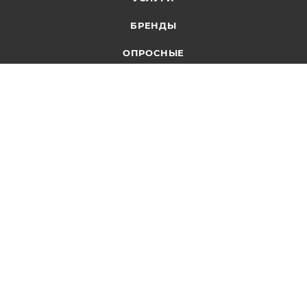
БРЕНДЫ
ОПРОСНЫЕ
ЛИСТЫ
КОМПАНИЯ
О компании
Доставка и оплата
Структурные подразделения
Производство АКВАФЛОУ
Производство реагентов ЭКОТРИТ
Партнерство
Поставщики
Отзывы
Реквизиты