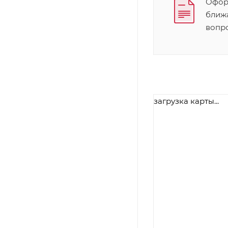
Оформ
ближ
вопр
загрузка карты...