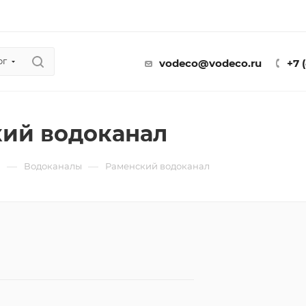
ог
vodeco@vodeco.ru
+7 
ий водоканал
—
—
ы
Водоканалы
Раменский водоканал