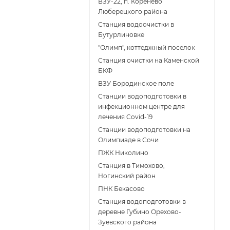
ВЗУ-22, п. Коренёво
Люберецкого района
Станция водоочистки в
Бутурлиновке
"Олимп", коттеджный поселок
Станция очистки на Каменской
БКФ
ВЗУ Бородинское поле
Станции водоподготовки в
инфекционном центре для
лечения Covid-19
Станции водоподготовки на
Олимпиаде в Сочи
ПЖК Николино
Станция в Тимохово,
Ногинский район
ПНК Бекасово
Станция водоподготовки в
деревне Губино Орехово-
Зуевского района