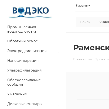
Казань
Катал
Промышленная
водоподготовка
Обратный осмос
Раменск
Электродеионизация
—
Главная
Проект
Нанофильтрация
Ультрафильтрация
Обезжелезивание,
сорбция
Умягчение
Дисковые фильтры