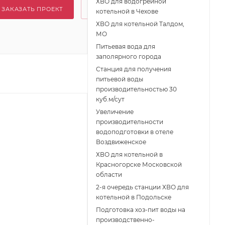
ХВО для водогрейной
ЗАКАЗАТЬ ПРОЕКТ
котельной в Чехове
ХВО для котельной Талдом,
МО
Питьевая вода для
заполярного города
Станция для получения
питьевой воды
производительностью 30
куб.м/сут
Увеличение
производительности
водоподготовки в отеле
Воздвиженское
ХВО для котельной в
Красногорске Московской
области
2-я очередь станции ХВО для
котельной в Подольске
Подготовка хоз-пит воды на
производственно-