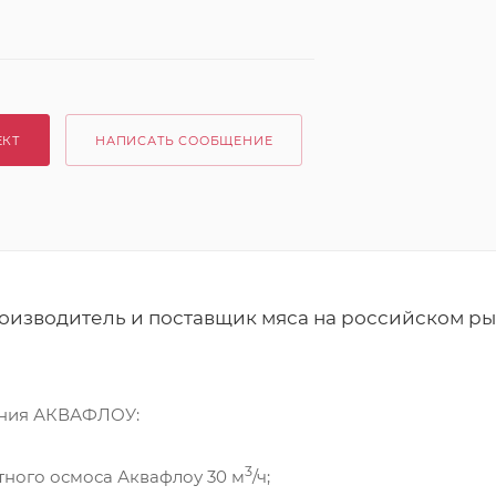
ЕКТ
НАПИСАТЬ СООБЩЕНИЕ
изводитель и поставщик мяса на российском рын
ания АКВАФЛОУ:
3
тного осмоса Аквафлоу 30 м
/ч;