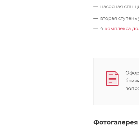
насосная станц
вторая ступень
4
комплекса до
Оформ
ближ
вопр
Фотогалерея