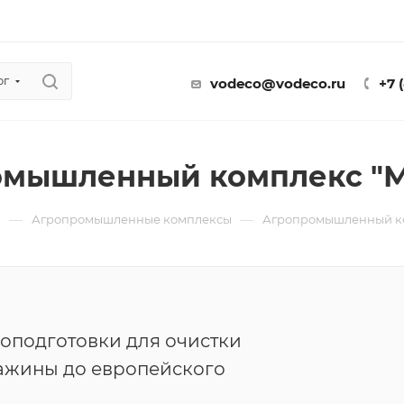
ог
vodeco@vodeco.ru
+7 
мышленный комплекс "М
—
—
ы
Агропромышленные комплексы
Агропромышленный ко
оподготовки для очистки
ажины до европейского