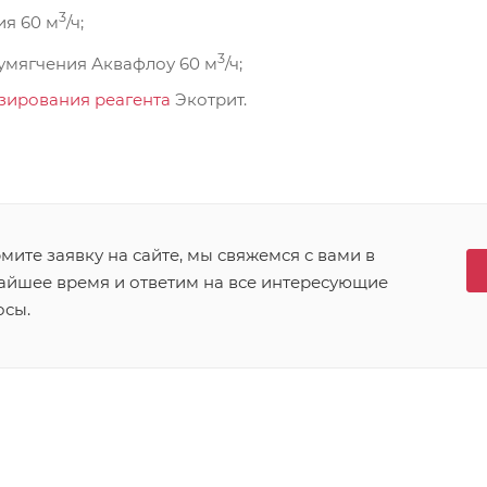
3
ия 60 м
/ч;
3
 умягчения Аквафлоу 60 м
/ч;
зирования реагента
Экотрит.
ите заявку на сайте, мы свяжемся с вами в
айшее время и ответим на все интересующие
осы.