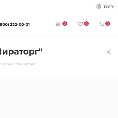
ВОЙТИ
0
0
0
(800) 222-00-01
ираторг"
мплекс "Мираторг"