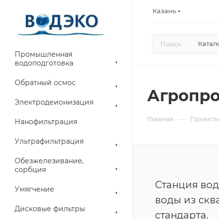
Казань
Катал
Промышленная
водоподготовка
Обратный осмос
Агропро
Электродеионизация
—
Главная
Проект
Нанофильтрация
Ультрафильтрация
Обезжелезивание,
сорбция
Станция вод
Умягчение
воды из скв
Дисковые фильтры
стандарта.