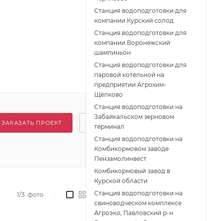
Станция водоподготовки для
компании Курский солод
Станция водоподготовки для
компании Воронежский
шампиньон
Станция водоподготовки для
паровой котельной на
предприятии Агрохим-
Щёлково
Cтанция водоподготовки на
Забайкальском зерновом
ЗАКАЗАТЬ ПРОЕКТ
терминал
Cтанция водоподготовки на
Комбикормовом заводе
Пензамолинвест
Комбикормовый завод в
Курской области
Станция водоподготовки на
1/3
фото
—
свиноводческом комплексе
Агроэко, Павловский р-н