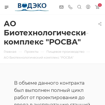
0
АО
Биотехнологический
комплекс "РОСВА"
—
—
—
Главная
Проекты
Пищевое производство
АО Биотехнологический комплекс "РОСВА"
В объеме данного контракта
был выполнен полный цикл
работ от проектирования до
ввода в эксплуатацию станций