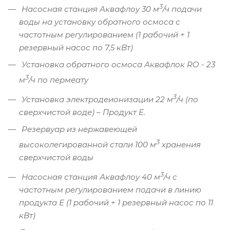
3
Насосная станция Аквафлоу 30 м
/ч подачи
воды на установку обратного осмоса с
частотным регулированием (1 рабочий + 1
резервный насос по 7,5 кВт)
Установка обратного осмоса Аквафлок RO - 23
3
м
/ч по пермеату
3
Установка электродеионизации 22 м
/ч (по
сверхчистой воде) – Продукт Е.
Резервуар из нержавеющей
3
высоколегированной стали 100 м
хранения
сверхчистой воды
3
Насосная станция Аквафлоу 40 м
/ч с
частотным регулированием подачи в линию
продукта Е (1 рабочий + 1 резервный насос по 11
кВт)