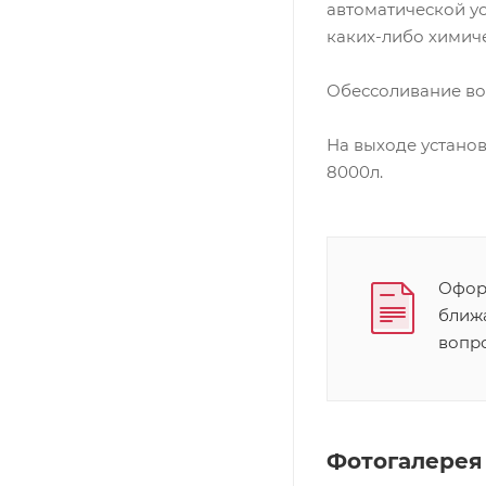
автоматической у
каких-либо химиче
Обессоливание во
На выходе установ
8000л.
Оформ
ближ
вопр
Фотогалерея