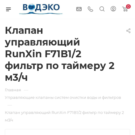
0
Клапан
управляющий
RunXin F71B1/2
фильтр по таймеру 2
м3/ч
—
Главная
Управляющие клапаны систем очистки воды и фильтров
—
Клапан управляющий RunXin F71B1/2 фильтр по таймеру 2
м3/ч