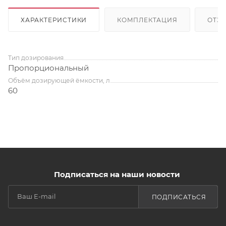
ХАРАКТЕРИСТИКИ
КОМПЛЕКТАЦИЯ
ОТЗ
Тип дозирования
Пропорциональный
Объём дозирующей ёмкости, л
60
Подписаться на наши новости
ПОДПИСАТЬСЯ